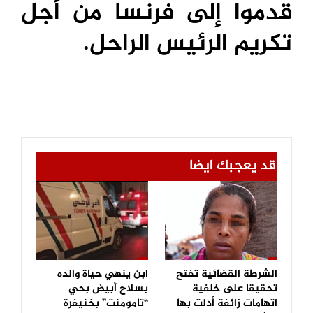
قدموا إلى فرنسا من أجل
تكريم الرئيس الراحل.
قد يعجبك ايضا
الشرطة القضائية تفتح
ابن ينهي حياة والده
تحقيقا على خلفية
بسلاح أبيض بحي
اتهامات زائفة أدلت بها
“تامومنت” بخنيفرة