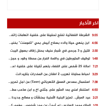
اخر الأخبار
الشرطة القضائية تفتح تحقيقا على خلفية اتهامات زائفة أدلت بها مرشحة للهجرة السرية
9:55
ابن ينهي حياة والده بسلاح أبيض بحي “تامومنت” بخنيفرة
4:56
قتيل و 3 جرحى في شجار عنيف بحفل زفاف بسوق اليبت
2:30
توقيف المتورطين في واقعة الفرار من محطة وقود و حجز السيارة
1:48
احالة 25 شخص على القضاء بتهم ثقيلة على خلفية احداث المناطق الشمالية
7:21
احباط محاولة تهريب 2 اطنان من المخدرات بتارودانت
3:29
استعمال مسدس الصعق الكهربائي (Taser) من اجل تحرير شابة محتجزة
7:38
استنفار امني بعد العثور على جثتي اخ و ابن صاحب مطعم اسماك مشهور بطنجة
4:50
عيد العرش.. تعزيز البنية الأمنية بمنشآت و مصالح جديدة بكل من الحسيمة – فاس و الناظور
2:21
الملك محمد السادس: لم أبحث عن مجد شخصي.. وهَمي كرامة المغاربة
1:33