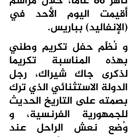
ناهز 86 عاما، خلال مراسم
أقيمت اليوم الأحد في
(الإنفاليد) بباريس.
و نُظّم حفل تكريم وطني
بهذه المناسبة تكريما
لذكرى جاك شيراك، رجل
الدولة الاستثنائي الذي ترك
بصمته على التاريخ الحديث
للجمهورية الفرنسية، و
وُضع نعش الراحل عند