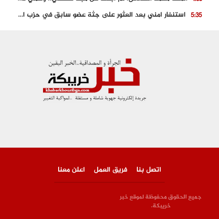
استنفار امني بعد العثور على جثة عضو سابق في حزب المصباح بالقنيطرة..
5:35
حجز 61 كلغ من الكوكايين و توقيف شخصين بالكركرات
3:46
مصرع عشريني في حادث قطار نقل الفوسفاط..
5:29
العثور على سبعينية جثة هامدة بمقر سكناها بمراكش
9:18
حادث مؤلم يودي بحياة ستيني بعد سقوطه في فرن تقليدي “للجير”
6:56
اتصل بنا
فريق العمل
اعلن معنا
جميع الحقوق محفوظة لموقع خبر
خريبكة.