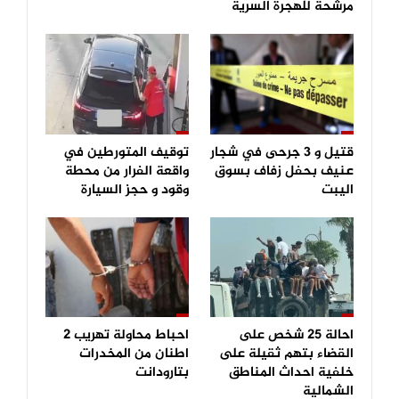
مرشحة للهجرة السرية
قتيل و 3 جرحى في شجار
توقيف المتورطين في
عنيف بحفل زفاف بسوق
واقعة الفرار من محطة
اليبت
وقود و حجز السيارة
احالة 25 شخص على
احباط محاولة تهريب 2
القضاء بتهم ثقيلة على
اطنان من المخدرات
خلفية احداث المناطق
بتارودانت
الشمالية