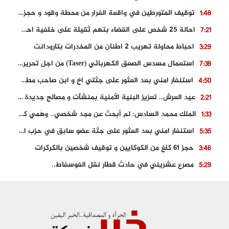
توقيف المتورطين في واقعة الفرار من محطة وقود و حجز السيارة
1:48
احالة 25 شخص على القضاء بتهم ثقيلة على خلفية احداث المناطق الشمالية
7:21
احباط محاولة تهريب 2 اطنان من المخدرات بتارودانت
3:29
استعمال مسدس الصعق الكهربائي (Taser) من اجل تحرير شابة محتجزة
7:38
استنفار امني بعد العثور على جثتي اخ و ابن صاحب مطعم اسماك مشهور بطنجة
4:50
عيد العرش.. تعزيز البنية الأمنية بمنشآت و مصالح جديدة بكل من الحسيمة – فاس و الناظور
2:21
الملك محمد السادس: لم أبحث عن مجد شخصي.. وهَمي كرامة المغاربة
1:33
استنفار امني بعد العثور على جثة عضو سابق في حزب المصباح بالقنيطرة..
5:35
حجز 61 كلغ من الكوكايين و توقيف شخصين بالكركرات
3:46
مصرع عشريني في حادث قطار نقل الفوسفاط..
5:29
العثور على سبعينية جثة هامدة بمقر سكناها بمراكش
9:18
حادث مؤلم يودي بحياة ستيني بعد سقوطه في فرن تقليدي “للجير”
6:56
مصرع شابة ثلاثينية إثر سقوط سيارتها من منحدر خطير بالجرف الأصفر
3:02