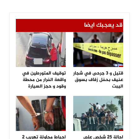
قد يعجبك ايضا
قتيل و 3 جرحى في شجار
توقيف المتورطين في
عنيف بحفل زفاف بسوق
واقعة الفرار من محطة
اليبت
وقود و حجز السيارة
احالة 25 شخص على
احباط محاولة تهريب 2