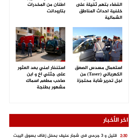
القضاء بتهم ثقيلة على
اطنان من المخدرات
خلفية احداث المناطق
بتارودانت
الشمالية
استعمال مسدس الصعق
استنفار امني بعد العثور
الكهربائي (Taser) من
على جثتي اخ و ابن
اجل تحرير شابة محتجزة
صاحب مطعم اسماك
مشهور بطنجة
اخر الأخبار
قتيل و 3 جرحى في شجار عنيف بحفل زفاف بسوق اليبت
2:30