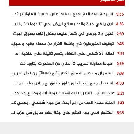
الشرطة القضائية تفتح تحقيقا على خلفية اتهامات زائفة أدلت بها مرشحة للهجرة السرية
9:55
ابن ينهي حياة والده بسلاح أبيض بحي “تامومنت” بخنيفرة
4:56
قتيل و 3 جرحى في شجار عنيف بحفل زفاف بسوق اليبت
2:30
توقيف المتورطين في واقعة الفرار من محطة وقود و حجز السيارة
1:48
احالة 25 شخص على القضاء بتهم ثقيلة على خلفية احداث المناطق الشمالية
7:21
احباط محاولة تهريب 2 اطنان من المخدرات بتارودانت
3:29
استعمال مسدس الصعق الكهربائي (Taser) من اجل تحرير شابة محتجزة
7:38
استنفار امني بعد العثور على جثتي اخ و ابن صاحب مطعم اسماك مشهور بطنجة
4:50
عيد العرش.. تعزيز البنية الأمنية بمنشآت و مصالح جديدة بكل من الحسيمة – فاس و الناظور
2:21
الملك محمد السادس: لم أبحث عن مجد شخصي.. وهَمي كرامة المغاربة
1:33
استنفار امني بعد العثور على جثة عضو سابق في حزب المصباح بالقنيطرة..
5:35
حجز 61 كلغ من الكوكايين و توقيف شخصين بالكركرات
3:46
مصرع عشريني في حادث قطار نقل الفوسفاط..
5:29