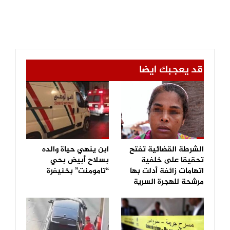
قد يعجبك ايضا
الشرطة القضائية تفتح
ابن ينهي حياة والده
تحقيقا على خلفية
بسلاح أبيض بحي
اتهامات زائفة أدلت بها
“تامومنت” بخنيفرة
مرشحة للهجرة السرية