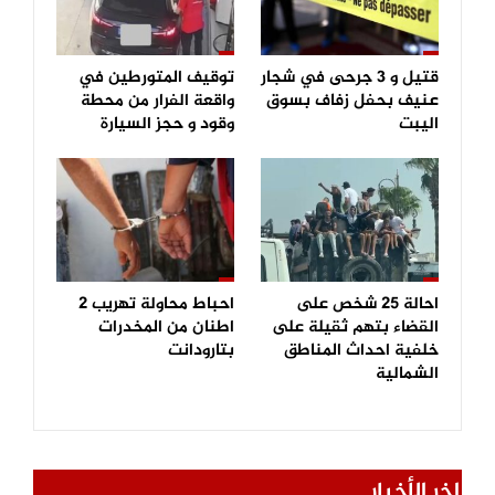
قتيل و 3 جرحى في شجار
توقيف المتورطين في
عنيف بحفل زفاف بسوق
واقعة الفرار من محطة
اليبت
وقود و حجز السيارة
احالة 25 شخص على
احباط محاولة تهريب 2
القضاء بتهم ثقيلة على
اطنان من المخدرات
خلفية احداث المناطق
بتارودانت
الشمالية
اخر الأخبار