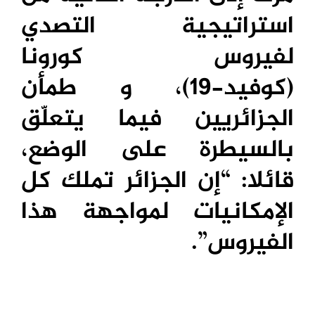
استراتيجية التصدي
لفيروس كورونا
(كوفيد-19)، و طمأن
الجزائريين فيما يتعلّق
بالسيطرة على الوضع،
قائلا: “إن الجزائر تملك كل
الإمكانيات لمواجهة هذا
الفيروس”.