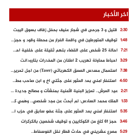
اخر الأخبار
قتيل و 3 جرحى في شجار عنيف بحفل زفاف بسوق اليبت
2:30
توقيف المتورطين في واقعة الفرار من محطة وقود و حجز السيارة
1:48
احالة 25 شخص على القضاء بتهم ثقيلة على خلفية احداث المناطق الشمالية
7:21
احباط محاولة تهريب 2 اطنان من المخدرات بتارودانت
3:29
استعمال مسدس الصعق الكهربائي (Taser) من اجل تحرير شابة محتجزة
7:38
استنفار امني بعد العثور على جثتي اخ و ابن صاحب مطعم اسماك مشهور بطنجة
4:50
عيد العرش.. تعزيز البنية الأمنية بمنشآت و مصالح جديدة بكل من الحسيمة – فاس و الناظور
2:21
الملك محمد السادس: لم أبحث عن مجد شخصي.. وهَمي كرامة المغاربة
1:33
استنفار امني بعد العثور على جثة عضو سابق في حزب المصباح بالقنيطرة..
5:35
حجز 61 كلغ من الكوكايين و توقيف شخصين بالكركرات
3:46
مصرع عشريني في حادث قطار نقل الفوسفاط..
5:29