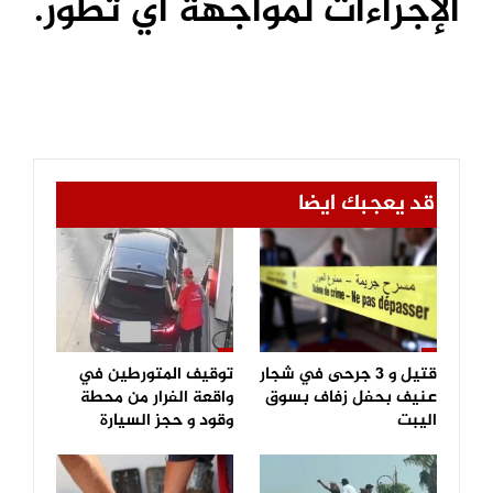
الإجراءات لمواجهة أي تطور.
قد يعجبك ايضا
قتيل و 3 جرحى في شجار
توقيف المتورطين في
عنيف بحفل زفاف بسوق
واقعة الفرار من محطة
اليبت
وقود و حجز السيارة