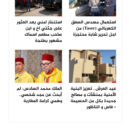
استعمال مسدس الصعق
استنفار امني بعد العثور
الكهربائي (Taser) من
على جثتي اخ و ابن
اجل تحرير شابة محتجزة
صاحب مطعم اسماك
مشهور بطنجة
عيد العرش.. تعزيز البنية
الملك محمد السادس: لم
الأمنية بمنشآت و مصالح
أبحث عن مجد شخصي..
جديدة بكل من الحسيمة
وهَمي كرامة المغاربة
– فاس و الناظور