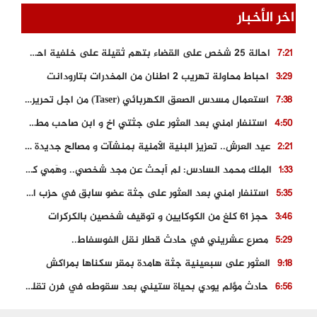
اخر الأخبار
احالة 25 شخص على القضاء بتهم ثقيلة على خلفية احداث المناطق الشمالية
7:21
احباط محاولة تهريب 2 اطنان من المخدرات بتارودانت
3:29
استعمال مسدس الصعق الكهربائي (Taser) من اجل تحرير شابة محتجزة
7:38
استنفار امني بعد العثور على جثتي اخ و ابن صاحب مطعم اسماك مشهور بطنجة
4:50
عيد العرش.. تعزيز البنية الأمنية بمنشآت و مصالح جديدة بكل من الحسيمة – فاس و الناظور
2:21
الملك محمد السادس: لم أبحث عن مجد شخصي.. وهَمي كرامة المغاربة
1:33
استنفار امني بعد العثور على جثة عضو سابق في حزب المصباح بالقنيطرة..
5:35
حجز 61 كلغ من الكوكايين و توقيف شخصين بالكركرات
3:46
مصرع عشريني في حادث قطار نقل الفوسفاط..
5:29
العثور على سبعينية جثة هامدة بمقر سكناها بمراكش
9:18
حادث مؤلم يودي بحياة ستيني بعد سقوطه في فرن تقليدي “للجير”
6:56
مصرع شابة ثلاثينية إثر سقوط سيارتها من منحدر خطير بالجرف الأصفر
3:02