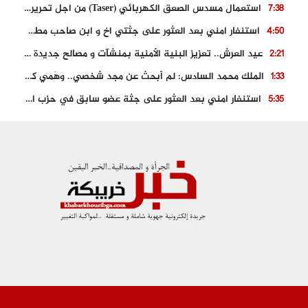
استعمال مسدس الصعق الكهربائي (Taser) من اجل تحرير شابة محتجزة
7:38
استنفار امني بعد العثور على جثتي اخ و ابن صاحب مطعم اسماك مشهور بطنجة
4:50
عيد العرش.. تعزيز البنية الأمنية بمنشآت و مصالح جديدة بكل من الحسيمة – فاس و الناظور
2:21
الملك محمد السادس: لم أبحث عن مجد شخصي.. وهَمي كرامة المغاربة
1:33
استنفار امني بعد العثور على جثة عضو سابق في حزب المصباح بالقنيطرة..
5:35
حجز 61 كلغ من الكوكايين و توقيف شخصين بالكركرات
3:46
مصرع عشريني في حادث قطار نقل الفوسفاط..
5:29
العثور على سبعينية جثة هامدة بمقر سكناها بمراكش
9:18
حادث مؤلم يودي بحياة ستيني بعد سقوطه في فرن تقليدي “للجير”
6:56