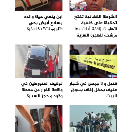
الشرطة القضائية تفتح
ابن ينهي حياة والده
تحقيقا على خلفية
بسلاح أبيض بحي
اتهامات زائفة أدلت بها
“تامومنت” بخنيفرة
مرشحة للهجرة السرية
قتيل و 3 جرحى في شجار
توقيف المتورطين في
عنيف بحفل زفاف بسوق
واقعة الفرار من محطة
اليبت
وقود و حجز السيارة