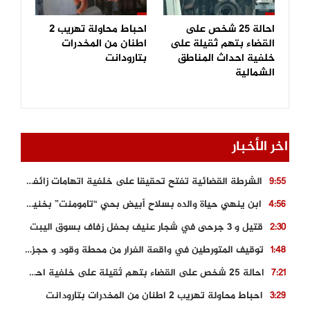
احالة 25 شخص على
احباط محاولة تهريب 2
القضاء بتهم ثقيلة على
اطنان من المخدرات
خلفية احداث المناطق
بتارودانت
الشمالية
اخر الأخبار
الشرطة القضائية تفتح تحقيقا على خلفية اتهامات زائفة أدلت بها مرشحة للهجرة السرية
9:55
ابن ينهي حياة والده بسلاح أبيض بحي “تامومنت” بخنيفرة
4:56
قتيل و 3 جرحى في شجار عنيف بحفل زفاف بسوق اليبت
2:30
توقيف المتورطين في واقعة الفرار من محطة وقود و حجز السيارة
1:48
احالة 25 شخص على القضاء بتهم ثقيلة على خلفية احداث المناطق الشمالية
7:21
احباط محاولة تهريب 2 اطنان من المخدرات بتارودانت
3:29