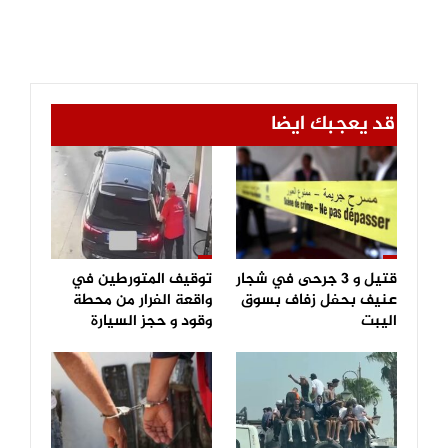
قد يعجبك ايضا
قتيل و 3 جرحى في شجار
توقيف المتورطين في
عنيف بحفل زفاف بسوق
واقعة الفرار من محطة
اليبت
وقود و حجز السيارة