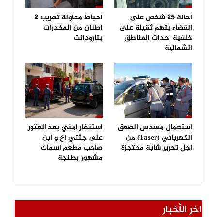
احالة 25 شخص على
احباط محاولة تهريب 2
القضاء بتهم ثقيلة على
اطنان من المخدرات
خلفية احداث المناطق
بتارودانت
الشمالية
استعمال مسدس الصعق
استنفار امني بعد العثور
الكهربائي (Taser) من
على جثتي اخ و ابن
اجل تحرير شابة محتجزة
صاحب مطعم اسماك
مشهور بطنجة
اخر الأخبار