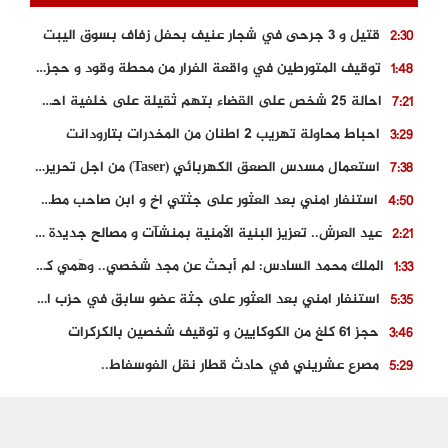
قتيل و 3 جرحى في شجار عنيف بحفل زفاف بسوق اليبت
2:30
توقيف المتورطين في واقعة الفرار من محطة وقود و حجز السيارة
1:48
احالة 25 شخص على القضاء بتهم ثقيلة على خلفية احداث المناطق الشمالية
7:21
احباط محاولة تهريب 2 اطنان من المخدرات بتارودانت
3:29
استعمال مسدس الصعق الكهربائي (Taser) من اجل تحرير شابة محتجزة
7:38
استنفار امني بعد العثور على جثتي اخ و ابن صاحب مطعم اسماك مشهور بطنجة
4:50
عيد العرش.. تعزيز البنية الأمنية بمنشآت و مصالح جديدة بكل من الحسيمة – فاس و الناظور
2:21
الملك محمد السادس: لم أبحث عن مجد شخصي.. وهَمي كرامة المغاربة
1:33
استنفار امني بعد العثور على جثة عضو سابق في حزب المصباح بالقنيطرة..
5:35
حجز 61 كلغ من الكوكايين و توقيف شخصين بالكركرات
3:46
مصرع عشريني في حادث قطار نقل الفوسفاط..
5:29
العثور على سبعينية جثة هامدة بمقر سكناها بمراكش
9:18
حادث مؤلم يودي بحياة ستيني بعد سقوطه في فرن تقليدي “للجير”
6:56