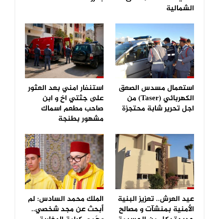
الشمالية
استعمال مسدس الصعق
استنفار امني بعد العثور
الكهربائي (Taser) من
على جثتي اخ و ابن
اجل تحرير شابة محتجزة
صاحب مطعم اسماك
مشهور بطنجة
عيد العرش.. تعزيز البنية
الملك محمد السادس: لم
الأمنية بمنشآت و مصالح
أبحث عن مجد شخصي..