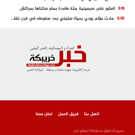
العثور على سبعينية جثة هامدة بمقر سكناها بمراكش
9:18
حادث مؤلم يودي بحياة ستيني بعد سقوطه في فرن تقليدي “للجير”
6:56
مصرع شابة ثلاثينية إثر سقوط سيارتها من منحدر خطير بالجرف الأصفر
3:02
توقيف “رضى الطالياني” بتهمة القيادة في حالة سكر و رفضه الامتثال للأمن
3:04
العثور على جثة سبعيني مدفونة بعد أسابيع من اختفائه الغامض
6:42
نادي المحامين بالمغرب يدخل على الخط قضية وفاة مهاجر مغربي ببولونيا
4:40
اتصل بنا
فريق العمل
اعلن معنا
جميع الحقوق محفوظة لموقع خبر