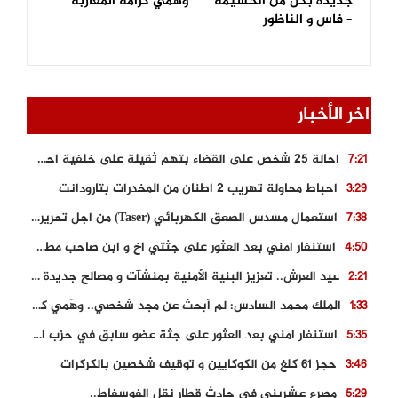
جديدة بكل من الحسيمة
وهَمي كرامة المغاربة
– فاس و الناظور
اخر الأخبار
احالة 25 شخص على القضاء بتهم ثقيلة على خلفية احداث المناطق الشمالية
7:21
احباط محاولة تهريب 2 اطنان من المخدرات بتارودانت
3:29
استعمال مسدس الصعق الكهربائي (Taser) من اجل تحرير شابة محتجزة
7:38
استنفار امني بعد العثور على جثتي اخ و ابن صاحب مطعم اسماك مشهور بطنجة
4:50
عيد العرش.. تعزيز البنية الأمنية بمنشآت و مصالح جديدة بكل من الحسيمة – فاس و الناظور
2:21
الملك محمد السادس: لم أبحث عن مجد شخصي.. وهَمي كرامة المغاربة
1:33
استنفار امني بعد العثور على جثة عضو سابق في حزب المصباح بالقنيطرة..
5:35
حجز 61 كلغ من الكوكايين و توقيف شخصين بالكركرات
3:46
مصرع عشريني في حادث قطار نقل الفوسفاط..
5:29