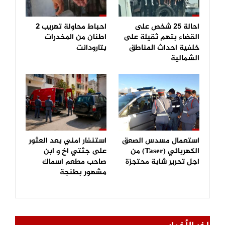
احالة 25 شخص على
احباط محاولة تهريب 2
القضاء بتهم ثقيلة على
اطنان من المخدرات
خلفية احداث المناطق
بتارودانت
الشمالية
استعمال مسدس الصعق
استنفار امني بعد العثور
الكهربائي (Taser) من
على جثتي اخ و ابن
اجل تحرير شابة محتجزة
صاحب مطعم اسماك
مشهور بطنجة