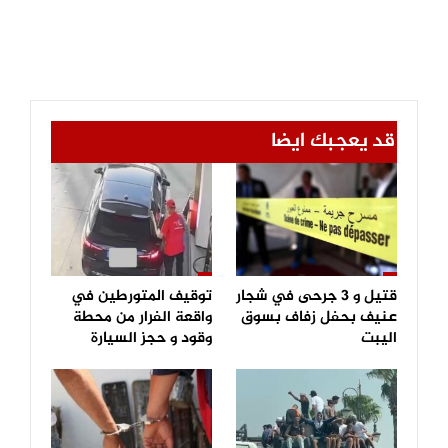
قد يعجبك ايضا
قتيل و 3 جرحى في شجار
توقيف المتورطين في
عنيف بحفل زفاف بسوق
واقعة الفرار من محطة
اليبت
وقود و حجز السيارة