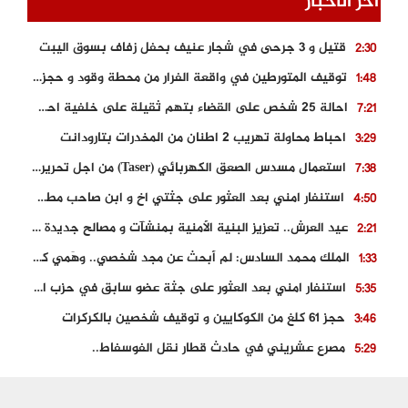
اخر الأخبار
قتيل و 3 جرحى في شجار عنيف بحفل زفاف بسوق اليبت
2:30
توقيف المتورطين في واقعة الفرار من محطة وقود و حجز السيارة
1:48
احالة 25 شخص على القضاء بتهم ثقيلة على خلفية احداث المناطق الشمالية
7:21
احباط محاولة تهريب 2 اطنان من المخدرات بتارودانت
3:29
استعمال مسدس الصعق الكهربائي (Taser) من اجل تحرير شابة محتجزة
7:38
استنفار امني بعد العثور على جثتي اخ و ابن صاحب مطعم اسماك مشهور بطنجة
4:50
عيد العرش.. تعزيز البنية الأمنية بمنشآت و مصالح جديدة بكل من الحسيمة – فاس و الناظور
2:21
الملك محمد السادس: لم أبحث عن مجد شخصي.. وهَمي كرامة المغاربة
1:33
استنفار امني بعد العثور على جثة عضو سابق في حزب المصباح بالقنيطرة..
5:35
حجز 61 كلغ من الكوكايين و توقيف شخصين بالكركرات
3:46
مصرع عشريني في حادث قطار نقل الفوسفاط..
5:29
العثور على سبعينية جثة هامدة بمقر سكناها بمراكش
9:18