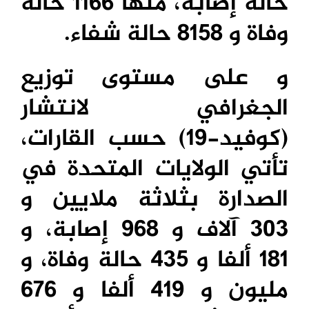
حالة إصابة، منها 1166 حالة
وفاة و 8158 حالة شفاء.
و على مستوى توزيع
الجغرافي لانتشار
(كوفيد-19) حسب القارات،
تأتي الولايات المتحدة في
الصدارة بثلاثة ملايين و
303 آلاف و 968 إصابة، و
181 ألفا و 435 حالة وفاة، و
مليون و 419 ألفا و 676