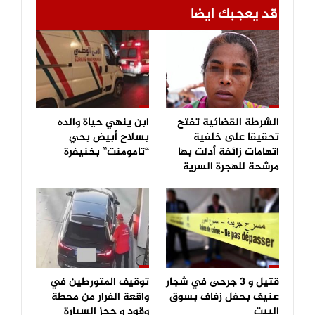
قد يعجبك ايضا
الشرطة القضائية تفتح
ابن ينهي حياة والده
تحقيقا على خلفية
بسلاح أبيض بحي
اتهامات زائفة أدلت بها
“تامومنت” بخنيفرة
مرشحة للهجرة السرية
قتيل و 3 جرحى في شجار
توقيف المتورطين في
عنيف بحفل زفاف بسوق
واقعة الفرار من محطة
اليبت
وقود و حجز السيارة