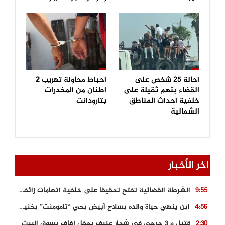
احالة 25 شخص على
احباط محاولة تهريب 2
القضاء بتهم ثقيلة على
اطنان من المخدرات
خلفية احداث المناطق
بتارودانت
الشمالية
اخر الأخبار
الشرطة القضائية تفتح تحقيقا على خلفية اتهامات زائفة أدلت بها مرشحة للهجرة السرية
9:55
ابن ينهي حياة والده بسلاح أبيض بحي “تامومنت” بخنيفرة
4:56
قتيل و 3 جرحى في شجار عنيف بحفل زفاف بسوق اليبت
2:30