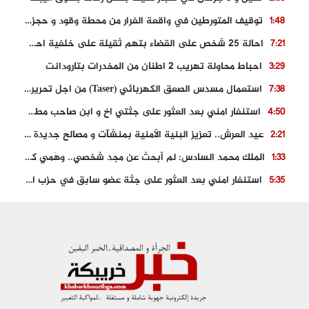
توقيف المتورطين في واقعة الفرار من محطة وقود و حجز السيارة
1:48
احالة 25 شخص على القضاء بتهم ثقيلة على خلفية احداث المناطق الشمالية
7:21
احباط محاولة تهريب 2 اطنان من المخدرات بتارودانت
3:29
استعمال مسدس الصعق الكهربائي (Taser) من اجل تحرير شابة محتجزة
7:38
استنفار امني بعد العثور على جثتي اخ و ابن صاحب مطعم اسماك مشهور بطنجة
4:50
عيد العرش.. تعزيز البنية الأمنية بمنشآت و مصالح جديدة بكل من الحسيمة – فاس و الناظور
2:21
الملك محمد السادس: لم أبحث عن مجد شخصي.. وهَمي كرامة المغاربة
1:33
استنفار امني بعد العثور على جثة عضو سابق في حزب المصباح بالقنيطرة..
5:35
حجز 61 كلغ من الكوكايين و توقيف شخصين بالكركرات
3:46
مصرع عشريني في حادث قطار نقل الفوسفاط..
5:29
العثور على سبعينية جثة هامدة بمقر سكناها بمراكش
9:18
حادث مؤلم يودي بحياة ستيني بعد سقوطه في فرن تقليدي “للجير”
6:56