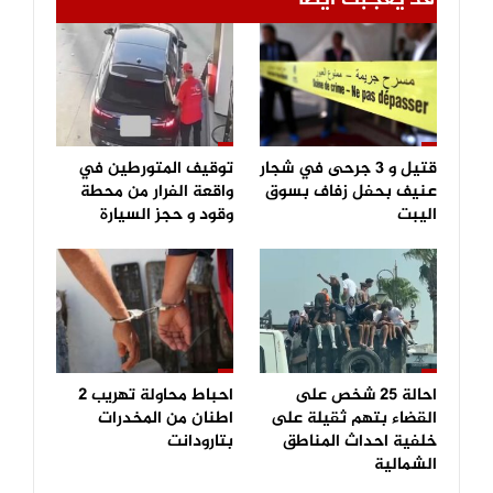
قتيل و 3 جرحى في شجار
توقيف المتورطين في
عنيف بحفل زفاف بسوق
واقعة الفرار من محطة
اليبت
وقود و حجز السيارة
احالة 25 شخص على
احباط محاولة تهريب 2
القضاء بتهم ثقيلة على
اطنان من المخدرات
خلفية احداث المناطق
بتارودانت
الشمالية