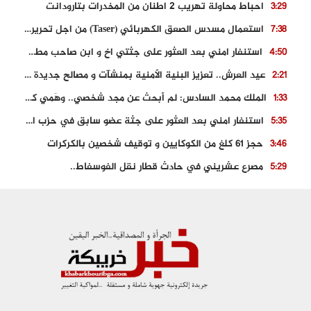
احباط محاولة تهريب 2 اطنان من المخدرات بتارودانت
3:29
استعمال مسدس الصعق الكهربائي (Taser) من اجل تحرير شابة محتجزة
7:38
استنفار امني بعد العثور على جثتي اخ و ابن صاحب مطعم اسماك مشهور بطنجة
4:50
عيد العرش.. تعزيز البنية الأمنية بمنشآت و مصالح جديدة بكل من الحسيمة – فاس و الناظور
2:21
الملك محمد السادس: لم أبحث عن مجد شخصي.. وهَمي كرامة المغاربة
1:33
استنفار امني بعد العثور على جثة عضو سابق في حزب المصباح بالقنيطرة..
5:35
حجز 61 كلغ من الكوكايين و توقيف شخصين بالكركرات
3:46
مصرع عشريني في حادث قطار نقل الفوسفاط..
5:29
العثور على سبعينية جثة هامدة بمقر سكناها بمراكش
9:18
حادث مؤلم يودي بحياة ستيني بعد سقوطه في فرن تقليدي “للجير”
6:56
مصرع شابة ثلاثينية إثر سقوط سيارتها من منحدر خطير بالجرف الأصفر
3:02
توقيف “رضى الطالياني” بتهمة القيادة في حالة سكر و رفضه الامتثال للأمن
3:04