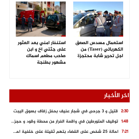
استعمال مسدس الصعق
استنفار امني بعد العثور
الكهربائي (Taser) من
على جثتي اخ و ابن
اجل تحرير شابة محتجزة
صاحب مطعم اسماك
مشهور بطنجة
اخر الأخبار
قتيل و 3 جرحى في شجار عنيف بحفل زفاف بسوق اليبت
2:30
توقيف المتورطين في واقعة الفرار من محطة وقود و حجز السيارة
1:48
احالة 25 شخص على القضاء بتهم ثقيلة على خلفية احداث المناطق الشمالية
7:21