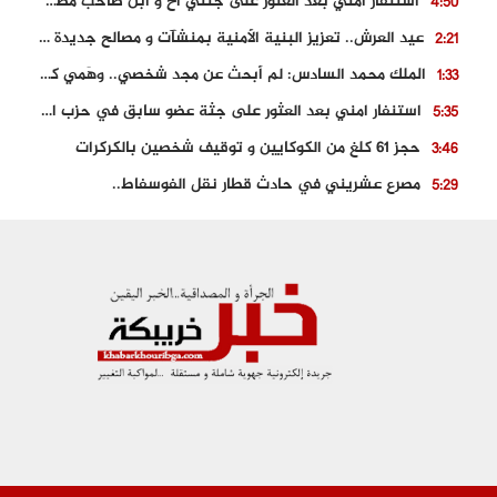
استنفار امني بعد العثور على جثتي اخ و ابن صاحب مطعم اسماك مشهور بطنجة
4:50
عيد العرش.. تعزيز البنية الأمنية بمنشآت و مصالح جديدة بكل من الحسيمة – فاس و الناظور
2:21
الملك محمد السادس: لم أبحث عن مجد شخصي.. وهَمي كرامة المغاربة
1:33
استنفار امني بعد العثور على جثة عضو سابق في حزب المصباح بالقنيطرة..
5:35
حجز 61 كلغ من الكوكايين و توقيف شخصين بالكركرات
3:46
مصرع عشريني في حادث قطار نقل الفوسفاط..
5:29
العثور على سبعينية جثة هامدة بمقر سكناها بمراكش
9:18
حادث مؤلم يودي بحياة ستيني بعد سقوطه في فرن تقليدي “للجير”
6:56
مصرع شابة ثلاثينية إثر سقوط سيارتها من منحدر خطير بالجرف الأصفر
3:02
توقيف “رضى الطالياني” بتهمة القيادة في حالة سكر و رفضه الامتثال للأمن
3:04