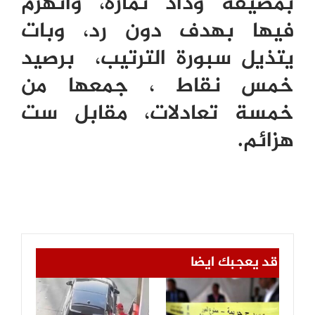
بمضيفه وداد تمارة، وانهزم
فيها بهدف دون رد، وبات
يتذيل سبورة الترتيب، برصيد
خمس نقاط ، جمعها من
خمسة تعادلات، مقابل ست
هزائم.
قد يعجبك ايضا