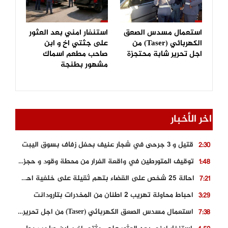
استعمال مسدس الصعق
استنفار امني بعد العثور
الكهربائي (Taser) من
على جثتي اخ و ابن
اجل تحرير شابة محتجزة
صاحب مطعم اسماك
مشهور بطنجة
اخر الأخبار
قتيل و 3 جرحى في شجار عنيف بحفل زفاف بسوق اليبت
2:30
توقيف المتورطين في واقعة الفرار من محطة وقود و حجز السيارة
1:48
احالة 25 شخص على القضاء بتهم ثقيلة على خلفية احداث المناطق الشمالية
7:21
احباط محاولة تهريب 2 اطنان من المخدرات بتارودانت
3:29
استعمال مسدس الصعق الكهربائي (Taser) من اجل تحرير شابة محتجزة
7:38