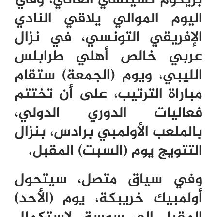
بريكوم تشيلسي الغاني، وفي
اليوم الموالي يلاقي النادي
الإفريقي التونسي، في نزال
عربي خالص أهلي طرابلس
الليبي، ويوم (الجمعة) ستقام
مباراة الترتيب، على أن تختتم
فعاليات الدوري الدولي،
بالملعب الأولمبي برادس، بنزال
التتويج يوم (السبت) المقبل.
وفي سياق متصل، سيتحول
أولمبيك خريبكة، يوم (الأحد)