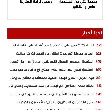
جديدة بكل من الحسيمة
وهَمي كرامة المغاربة
– فاس و الناظور
اخر الأخبار
احالة 25 شخص على القضاء بتهم ثقيلة على خلفية احداث المناطق الشمالية
7:21
احباط محاولة تهريب 2 اطنان من المخدرات بتارودانت
3:29
استعمال مسدس الصعق الكهربائي (Taser) من اجل تحرير شابة محتجزة
7:38
استنفار امني بعد العثور على جثتي اخ و ابن صاحب مطعم اسماك مشهور بطنجة
4:50
عيد العرش.. تعزيز البنية الأمنية بمنشآت و مصالح جديدة بكل من الحسيمة – فاس و الناظور
2:21
الملك محمد السادس: لم أبحث عن مجد شخصي.. وهَمي كرامة المغاربة
1:33
استنفار امني بعد العثور على جثة عضو سابق في حزب المصباح بالقنيطرة..
5:35
حجز 61 كلغ من الكوكايين و توقيف شخصين بالكركرات
3:46