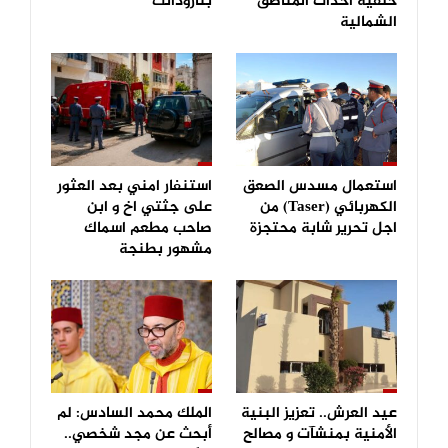
خلفية احداث المناطق
بتارودانت
الشمالية
استعمال مسدس الصعق
استنفار امني بعد العثور
الكهربائي (Taser) من
على جثتي اخ و ابن
اجل تحرير شابة محتجزة
صاحب مطعم اسماك
مشهور بطنجة
عيد العرش.. تعزيز البنية
الملك محمد السادس: لم
الأمنية بمنشآت و مصالح
أبحث عن مجد شخصي..