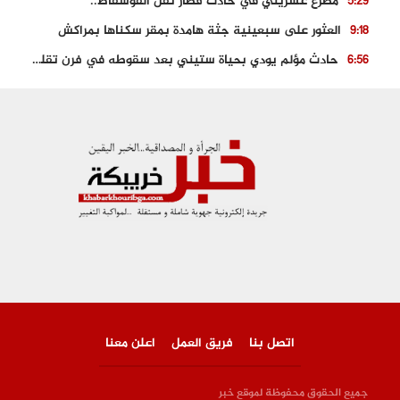
مصرع عشريني في حادث قطار نقل الفوسفاط..
5:29
العثور على سبعينية جثة هامدة بمقر سكناها بمراكش
9:18
حادث مؤلم يودي بحياة ستيني بعد سقوطه في فرن تقليدي “للجير”
6:56
مصرع شابة ثلاثينية إثر سقوط سيارتها من منحدر خطير بالجرف الأصفر
3:02
توقيف “رضى الطالياني” بتهمة القيادة في حالة سكر و رفضه الامتثال للأمن
3:04
العثور على جثة سبعيني مدفونة بعد أسابيع من اختفائه الغامض
6:42
نادي المحامين بالمغرب يدخل على الخط قضية وفاة مهاجر مغربي ببولونيا
4:40
اتصل بنا
فريق العمل
اعلن معنا
جميع الحقوق محفوظة لموقع خبر