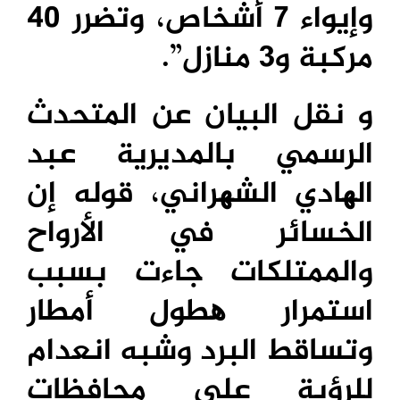
وإيواء 7 أشخاص، وتضرر 40
مركبة و3 منازل”.
و نقل البیان عن المتحدث
الرسمي بالمدیریة عبد
الھادي الشھراني، قوله إن
الخسائر في الأرواح
والممتلكات جاءت بسبب
استمرار ھطول أمطار
وتساقط البرد وشبه انعدام
للرؤیة على محافظات