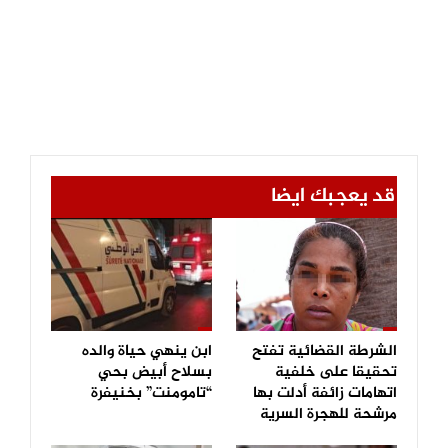
قد يعجبك ايضا
الشرطة القضائية تفتح
ابن ينهي حياة والده
تحقيقا على خلفية
بسلاح أبيض بحي
اتهامات زائفة أدلت بها
“تامومنت” بخنيفرة
مرشحة للهجرة السرية