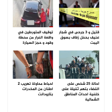
قتيل و 3 جرحى في شجار
توقيف المتورطين في
عنيف بحفل زفاف بسوق
واقعة الفرار من محطة
اليبت
وقود و حجز السيارة
احالة 25 شخص على
احباط محاولة تهريب 2
القضاء بتهم ثقيلة على
اطنان من المخدرات
خلفية احداث المناطق
بتارودانت
الشمالية