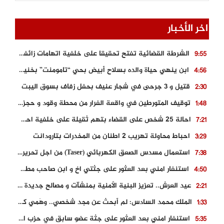
اخر الأخبار
الشرطة القضائية تفتح تحقيقا على خلفية اتهامات زائفة أدلت بها مرشحة للهجرة السرية
9:55
ابن ينهي حياة والده بسلاح أبيض بحي “تامومنت” بخنيفرة
4:56
قتيل و 3 جرحى في شجار عنيف بحفل زفاف بسوق اليبت
2:30
توقيف المتورطين في واقعة الفرار من محطة وقود و حجز السيارة
1:48
احالة 25 شخص على القضاء بتهم ثقيلة على خلفية احداث المناطق الشمالية
7:21
احباط محاولة تهريب 2 اطنان من المخدرات بتارودانت
3:29
استعمال مسدس الصعق الكهربائي (Taser) من اجل تحرير شابة محتجزة
7:38
استنفار امني بعد العثور على جثتي اخ و ابن صاحب مطعم اسماك مشهور بطنجة
4:50
عيد العرش.. تعزيز البنية الأمنية بمنشآت و مصالح جديدة بكل من الحسيمة – فاس و الناظور
2:21
الملك محمد السادس: لم أبحث عن مجد شخصي.. وهَمي كرامة المغاربة
1:33
استنفار امني بعد العثور على جثة عضو سابق في حزب المصباح بالقنيطرة..
5:35