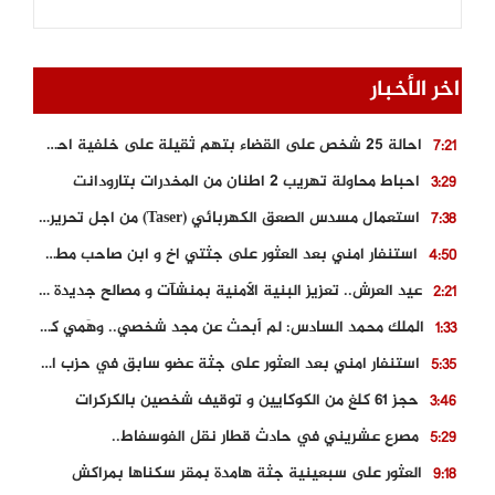
اخر الأخبار
احالة 25 شخص على القضاء بتهم ثقيلة على خلفية احداث المناطق الشمالية
7:21
احباط محاولة تهريب 2 اطنان من المخدرات بتارودانت
3:29
استعمال مسدس الصعق الكهربائي (Taser) من اجل تحرير شابة محتجزة
7:38
استنفار امني بعد العثور على جثتي اخ و ابن صاحب مطعم اسماك مشهور بطنجة
4:50
عيد العرش.. تعزيز البنية الأمنية بمنشآت و مصالح جديدة بكل من الحسيمة – فاس و الناظور
2:21
الملك محمد السادس: لم أبحث عن مجد شخصي.. وهَمي كرامة المغاربة
1:33
استنفار امني بعد العثور على جثة عضو سابق في حزب المصباح بالقنيطرة..
5:35
حجز 61 كلغ من الكوكايين و توقيف شخصين بالكركرات
3:46
مصرع عشريني في حادث قطار نقل الفوسفاط..
5:29
العثور على سبعينية جثة هامدة بمقر سكناها بمراكش
9:18