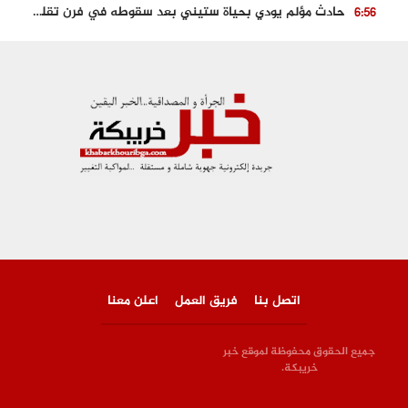
حادث مؤلم يودي بحياة ستيني بعد سقوطه في فرن تقليدي “للجير”
6:56
مصرع شابة ثلاثينية إثر سقوط سيارتها من منحدر خطير بالجرف الأصفر
3:02
توقيف “رضى الطالياني” بتهمة القيادة في حالة سكر و رفضه الامتثال للأمن
3:04
العثور على جثة سبعيني مدفونة بعد أسابيع من اختفائه الغامض
6:42
نادي المحامين بالمغرب يدخل على الخط قضية وفاة مهاجر مغربي ببولونيا
4:40
اتصل بنا
فريق العمل
اعلن معنا
جميع الحقوق محفوظة لموقع خبر
خريبكة.