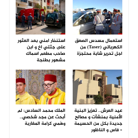
استعمال مسدس الصعق
استنفار امني بعد العثور
الكهربائي (Taser) من
على جثتي اخ و ابن
اجل تحرير شابة محتجزة
صاحب مطعم اسماك
مشهور بطنجة
عيد العرش.. تعزيز البنية
الملك محمد السادس: لم
الأمنية بمنشآت و مصالح
أبحث عن مجد شخصي..
جديدة بكل من الحسيمة
وهَمي كرامة المغاربة
– فاس و الناظور