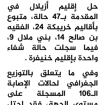
حل إقليم أزيلال في
المقدمة بـ47 حالة، متبوع
بأقاليم خريبكة 24، الفقيه
بن صالح 14، بني ملال 9،
فيما سجلت حالة شفاء
واحدة بإقليم خنيفرة .
وفي ما يتعلق بالتوزيع
الجغرافي لحالات الإصابة
الـ106 المسجلة على
مستوى الجهة، فقد احتل