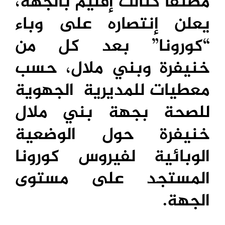
مصنفا كثالث إقليم بالجهة،
يعلن إنتصاره على وباء
“كورونا” بعد كل من
خنيفرة وبني ملال، حسب
معطيات للمديرية الجهوية
للصحة بجهة بني ملال
خنيفرة حول الوضعية
الوبائية لفيروس كورونا
المستجد على مستوى
الجهة.