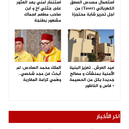
استعمال مسدس الصعق
استنفار امني بعد العثور
الكهربائي (Taser) من
على جثتي اخ و ابن
اجل تحرير شابة محتجزة
صاحب مطعم اسماك
مشهور بطنجة
عيد العرش.. تعزيز البنية
الملك محمد السادس: لم
الأمنية بمنشآت و مصالح
أبحث عن مجد شخصي..
جديدة بكل من الحسيمة
وهَمي كرامة المغاربة
– فاس و الناظور
اخر الأخبار