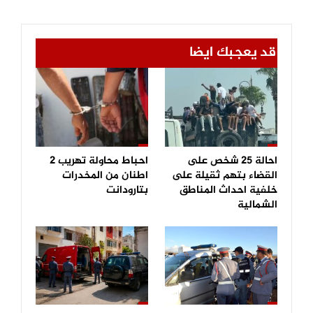
قد يعجبك ايضا
احالة 25 شخص على
احباط محاولة تهريب 2
القضاء بتهم ثقيلة على
اطنان من المخدرات
خلفية احداث المناطق
بتارودانت
الشمالية