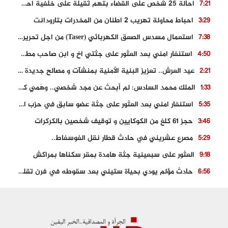
احالة 25 شخص على القضاء بتهم ثقيلة على خلفية احداث المناطق الشمالية
7:21
احباط محاولة تهريب 2 اطنان من المخدرات بتارودانت
3:29
استعمال مسدس الصعق الكهربائي (Taser) من اجل تحرير شابة محتجزة
7:38
استنفار امني بعد العثور على جثتي اخ و ابن صاحب مطعم اسماك مشهور بطنجة
4:50
عيد العرش.. تعزيز البنية الأمنية بمنشآت و مصالح جديدة بكل من الحسيمة – فاس و الناظور
2:21
الملك محمد السادس: لم أبحث عن مجد شخصي.. وهَمي كرامة المغاربة
1:33
استنفار امني بعد العثور على جثة عضو سابق في حزب المصباح بالقنيطرة..
5:35
حجز 61 كلغ من الكوكايين و توقيف شخصين بالكركرات
3:46
مصرع عشريني في حادث قطار نقل الفوسفاط..
5:29
العثور على سبعينية جثة هامدة بمقر سكناها بمراكش
9:18
حادث مؤلم يودي بحياة ستيني بعد سقوطه في فرن تقليدي “للجير”
6:56
مصرع شابة ثلاثينية إثر سقوط سيارتها من منحدر خطير بالجرف الأصفر
3:02
توقيف “رضى الطالياني” بتهمة القيادة في حالة سكر و رفضه الامتثال للأمن
3:04
العثور على جثة سبعيني مدفونة بعد أسابيع من اختفائه الغامض
6:42