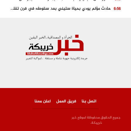
حادث مؤلم يودي بحياة ستيني بعد سقوطه في فرن تقليدي “للجير”
6:56
مصرع شابة ثلاثينية إثر سقوط سيارتها من منحدر خطير بالجرف الأصفر
3:02
توقيف “رضى الطالياني” بتهمة القيادة في حالة سكر و رفضه الامتثال للأمن
3:04
العثور على جثة سبعيني مدفونة بعد أسابيع من اختفائه الغامض
6:42
نادي المحامين بالمغرب يدخل على الخط قضية وفاة مهاجر مغربي ببولونيا
4:40
اتصل بنا
فريق العمل
اعلن معنا
جميع الحقوق محفوظة لموقع خبر
خريبكة.