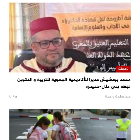
تربويات
محمد بودشيش مديرا للأكاديمية الجهوية للتربية و التكوين
لجهة بني ملال–خنيفرة
منذ ساعة واحدة
0