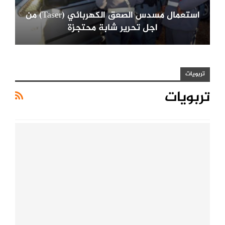
استعمال مسدس الصعق الكهربائي (Taser) من
اجل تحرير شابة محتجزة
تربويات
تربويات