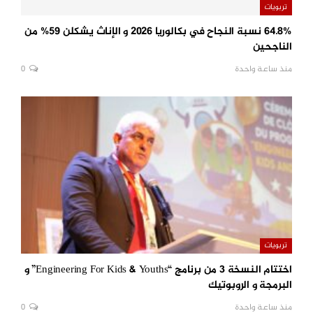
تربويات
64.8% نسبة النجاح في بكالوريا 2026 و الإناث يشكلن 59% من
الناجحين
منذ ساعة واحدة
0
تربويات
اختتام النسخة 3 من برنامج “Engineering For Kids & Youths” و
البرمجة و الروبوتيك
منذ ساعة واحدة
0