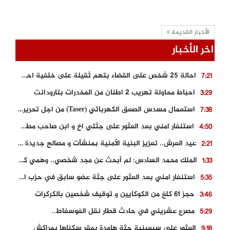
الأخبار القديمة
اخر الأخبار
احالة 25 شخص على القضاء بتهم ثقيلة على خلفية احداث المناطق الشمالية
7:21
احباط محاولة تهريب 2 اطنان من المخدرات بتارودانت
3:29
استعمال مسدس الصعق الكهربائي (Taser) من اجل تحرير شابة محتجزة
7:38
استنفار امني بعد العثور على جثتي اخ و ابن صاحب مطعم اسماك مشهور بطنجة
4:50
عيد العرش.. تعزيز البنية الأمنية بمنشآت و مصالح جديدة بكل من الحسيمة – فاس و الناظور
2:21
الملك محمد السادس: لم أبحث عن مجد شخصي.. وهَمي كرامة المغاربة
1:33
استنفار امني بعد العثور على جثة عضو سابق في حزب المصباح بالقنيطرة..
5:35
حجز 61 كلغ من الكوكايين و توقيف شخصين بالكركرات
3:46
مصرع عشريني في حادث قطار نقل الفوسفاط..
5:29
العثور على سبعينية جثة هامدة بمقر سكناها بمراكش
9:18