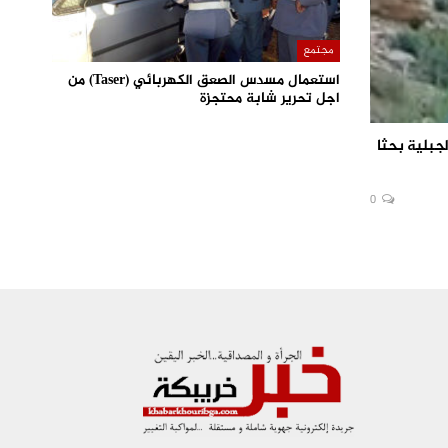
مجتمع
استعمال مسدس الصعق الكهربائي (Taser) من
اجل تحرير شابة محتجزة
جبلية بحثا
0