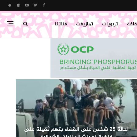
قافة
تربويات
تمازيغت
قناتنا
احالة 25 شخص على القضاء بتهم ثقيلة على