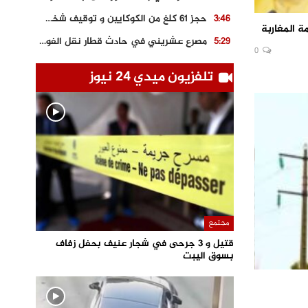
حجز 61 كلغ من الكوكايين و توقيف شخصين بالكركرات
3:46
 المغاربة
مصرع عشريني في حادث قطار نقل الفوسفاط..
5:29
0
العثور على سبعينية جثة هامدة بمقر سكناها بمراكش
9:18
تلفزيون ميدي 24 نيوز
حادث مؤلم يودي بحياة ستيني بعد سقوطه في فرن تقليدي “للجير”
6:56
مصرع شابة ثلاثينية إثر سقوط سيارتها من منحدر خطير بالجرف الأصفر
3:02
توقيف “رضى الطالياني” بتهمة القيادة في حالة سكر و رفضه الامتثال للأمن
3:04
مجتمع
قتيل و 3 جرحى في شجار عنيف بحفل زفاف
بسوق اليبت