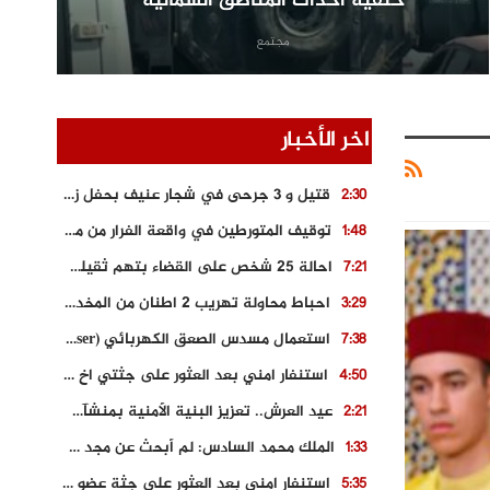
خلفية احداث المناطق الشمالية
مجتمع
اخر الأخبار
قتيل و 3 جرحى في شجار عنيف بحفل زفاف بسوق اليبت
2:30
توقيف المتورطين في واقعة الفرار من محطة وقود و حجز السيارة
1:48
احالة 25 شخص على القضاء بتهم ثقيلة على خلفية احداث المناطق الشمالية
7:21
احباط محاولة تهريب 2 اطنان من المخدرات بتارودانت
3:29
استعمال مسدس الصعق الكهربائي (Taser) من اجل تحرير شابة محتجزة
7:38
استنفار امني بعد العثور على جثتي اخ و ابن صاحب مطعم اسماك مشهور بطنجة
4:50
عيد العرش.. تعزيز البنية الأمنية بمنشآت و مصالح جديدة بكل من الحسيمة – فاس و الناظور
2:21
الملك محمد السادس: لم أبحث عن مجد شخصي.. وهَمي كرامة المغاربة
1:33
استنفار امني بعد العثور على جثة عضو سابق في حزب المصباح بالقنيطرة..
5:35