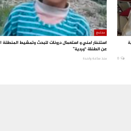
مجتمع
ة
استنفار امني و استعمال درونات للبحث وتمشيط المنطقة ال
عن الطفلة “وردية”
0
منذ ساعة واحدة